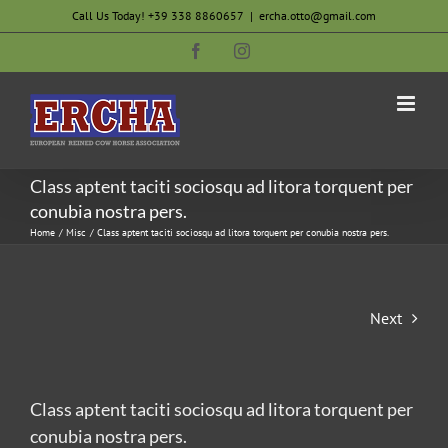
Skip
Call Us Today! +39 338 8860657
|
ercha.otto@gmail.com
to
Facebook
Instagram
content
Class aptent taciti sociosqu ad litora torquent per
conubia nostra pers.
Home
Misc
Class aptent taciti sociosqu ad litora torquent per conubia nostra pers.
Next
Class aptent taciti sociosqu ad litora torquent per
conubia nostra pers.